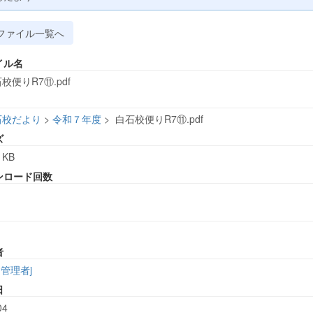
ファイル一覧へ
イル名
校便りR7⑪.pdf
石校だより
>
令和７年度
>
白石校便りR7⑪.pdf
ズ
 KB
ンロード回数
者
管理者j
日
04