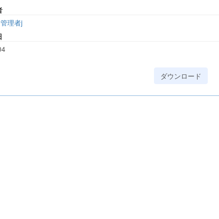
者
管理者j
日
04
ダウンロード