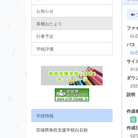
お知らせ
各種おたより
ファ
白石
行事予定
パス
学校評価
白
サイ
913
ダウ
232
説明
作成
学校情報
作成
宮城県角田支援学校白石校
02/